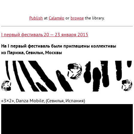
Publish
at
Calaméo
or
browse
the library.
I первый фестиваль 20 — 23 января 2015
На I первый фестиваль были приглашены коллективы
из Парижа, Севильи, Москвы
«3×2», Danza Mobile, (Севилья, Испания)