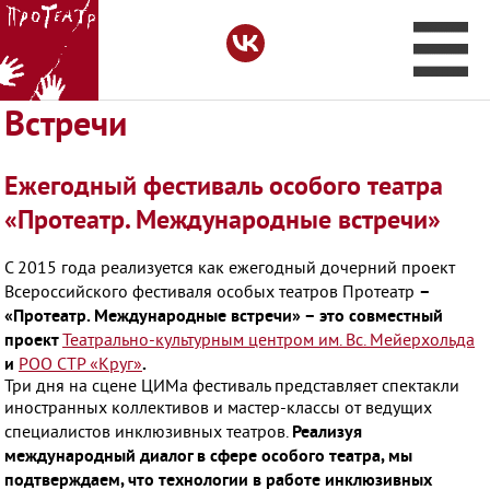
Встречи
Про
Ежегодный фестиваль особого театра
О фестивале
«Протеатр. Международные встречи»
С 2015 года реализуется как ежегодный дочерний проект
Организаторы
–
Всероссийского фестиваля особых театров Протеатр
«Протеатр. Международные встречи» – это совместный
проект
Театрально-культурным центром им. Вс. Мейерхольда
Записи
и
.
РОО СТР «Круг»
Три дня на сцене ЦИМа фестиваль представляет спектакли
иностранных коллективов и мастер-классы от ведущих
Встречи
Реализуя
специалистов инклюзивных театров.
международный диалог в сфере особого театра, мы
подтверждаем, что технологии в работе инклюзивных