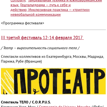
Company
,
Танцевальная техника и южноафриканский
язык
,
Гештальтдрама — путь к себе и
действию,
Инклюзивная практика — «триптих»
невербальной коммуникации
<Программка фестиваля>
III третий фестиваль 12-14 февраля 2017
/ Театр – выразительность социального тела /
Спектакли коллективов из Екатеринбурга, Москвы, Мадрида,
Парижа, Рубе (Франция)
Спектакль ТЕЛО / C.O.R.P.U.S.