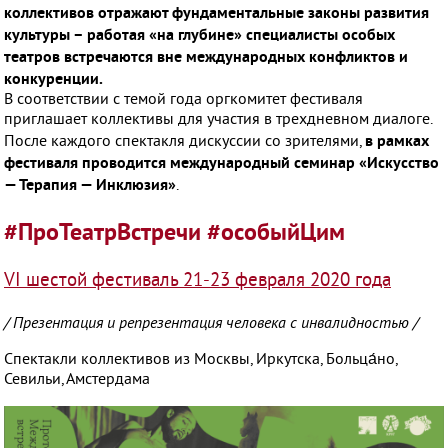
История
коллективов отражают фундаментальные законы развития
культуры – работая «на глубине» специалисты особых
театров встречаются вне международных конфликтов и
конкуренции.
Медиа
В соответствии с темой года оргкомитет фестиваля
приглашает коллективы для участия в трехдневном диалоге.
в рамках
После каждого спектакля дискуссии со зрителями,
Контакты
фестиваля проводится международный семинар «Искусство
— Терапия — Инклюзия»
.
#ПроТеатрВстречи #особыйЦим
VI шестой фестиваль 21-23 февраля 2020 года
/ Презентация и репрезентация человека с инвалидностью /
Спектакли коллективов из Москвы, Иркутска, Больца́но,
Севильи, Амстердама