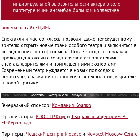
История
индивидуальной выразительности актера в соло-
партитуре, мини ансамбле, большом коллективе.
Медиа
Билеты на сайте ЦИМа
Спектакли и мастер-классы позволят даже неискушенному
зрителю открыть новые грани особого театра и включиться в
Контакты
исследование этого феномена. После каждого спектакля
проходят дискуссии с создателями и исполнителями
спектакля, зрителями и приглашенными экспертами.
Современный театр нуждается в новых подходах к
режиссуре, в развитии постановочных технологий, в зрителе
и новой критике.
Генеральный спонсор:
Компания Коалко
Организаторы:
РОО СТР Круг
и
Театральный центр им. Вс.
Мейерхольда
Партнеры:
Чешский центр в Москве
и
Novotel Moscow Centre