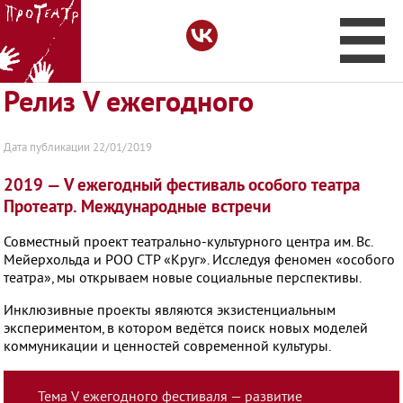
Релиз V ежегодного
Про
Дата публикации 22/01/2019
О фестивале
2019 — V ежегодный фестиваль особого театра
Протеатр. Международные встречи
Организаторы
Совместный проект театрально-культурного центра им. Вс.
Мейерхольда и РОО СТР «Круг». Исследуя феномен «особого
театра», мы открываем новые социальные перспективы.
Записи
Инклюзивные проекты являются экзистенциальным
экспериментом, в котором ведëтся поиск новых моделей
коммуникации и ценностей современной культуры.
Встречи
Тема V ежегодного фестиваля — развитие