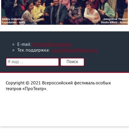
История
Медиа
Контакты
E-mail:
festival@proteatr.ru
Тех. поддержка:
a.a.salekhov@krug.ngo
Copyright © 2021 Всероссийский фестиваль особых
театров «ПроТеатр».