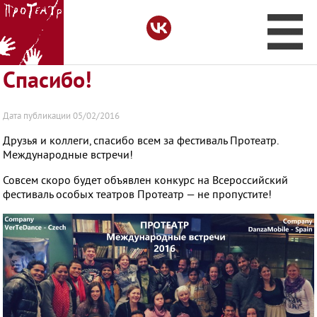
Спасибо!
Про
Дата публикации 05/02/2016
О фестивале
Друзья и коллеги, спасибо всем за фестиваль Протеатр.
Международные встречи!
Организаторы
Совсем скоро будет объявлен конкурс на Всероссийский
фестиваль особых театров Протеатр — не пропустите!
Записи
Встречи